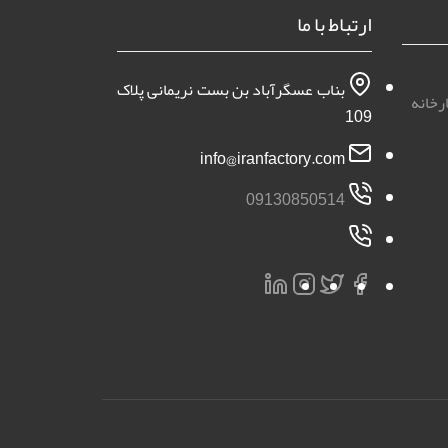
ارتباط با ما
بناب عسگرآباد بن بست نریمانی پلاک
رخانه
109
info@iranfactory.com
09130850514