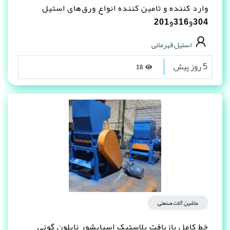
وارد کننده و تامین کننده انواع ورق‌های استیل
304و316و201
استیل قهرمانی
5 روز پیش
16
ماشین آلات صنعتی
خط کامل بازیافت پلاستیک اسیابشور نایلون گونی