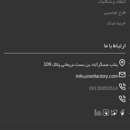
انتقاد و شکایات
طرح توجیهی
خرید لینک
ارتباط با ما
بناب عسگرآباد بن بست نریمانی پلاک 109
info@iranfactory.com
09130850514