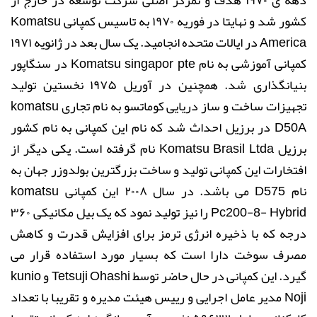
دهه ی ۱۹۷۰ هدف و تمرکز اصلی شرکت توسعه در خارج از
کشور شد و نهایتا در فوریه ۱۹۷۰ به تاسیس کمپانی
Komatsu
America
در ایالات متحده انجامید. یک سال بعد در ژانویه ۱۹۷۱
کمپانی آموزشی به نام
Komatsu singapor pte
در سنگاپور
بنیانگذاری شد. همچنین در آوریل ۱۹۷۵ نخستین تولید
تجهیزات ساخت و ساز دریایی کوماتسو به نام تجاری
komatsu
D50A
در برزیل احداث شد که نام این کمپانی به نام کشور
برزیل
Komatsu Brasil Ltda
نام گرفته است. یکی دیگر از
افتخارات این کمپانی تولید و ساخت بزرگترین بولدوزر جهان به
نام
D575
می باشد. در سال ۲۰۰۸ این کمپانی
komatsu
Pc200-8- Hybrid
را نیز تولید نمود که یک بیل مکانیکی ۳۶۰
درجه که با ذخیره انرژی ترمز برای افزایش قدرت و کاهش
مصرف سوخت دارا است که بسیار مورد استفاده قرار می
گیرد. این کمپانی در حال حاضر توسط
Tetsuji Ohashi
و
kunio
Noji
مدیر عامل اجرایی و رییس هیئت مدیره و تقریبا با تعداد