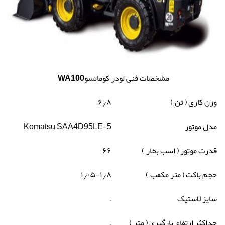
مشخصات فنی
لودر کوماتسو
WA100
وزن کاری
( تن )
۸
٫
۶
مدل موتور
Komatsu SAA4D95LE-5
قدرت موتور
( اسب بخار )
۶۶
حجم باکت
( متر مکعب )
۸
٫
۰۵-۱
٫
۱
سایز لاستیک
–
حداکثر ارتفاع بارگیری
( متر )
–