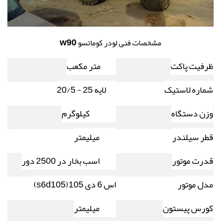
w90
مشخصات فنی لودر کوماتسو
ظرفیت پاکت
2/3 متر مکعب
شماره لاستیک
12لایه 25 - 20/5
وزن دستگاه
12300 کیلوگرم
قطر سیلندر
105 میلیمتر
قدرت موتور
152 اسب بخار در 2500 دور
مدل موتور
اس 6 دی 105
(s6d105)
کورس پیستون
125 میلیمتر