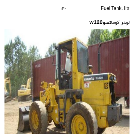
۱۴۰
Fuel Tank – litr
لودر کوماتسو
w120