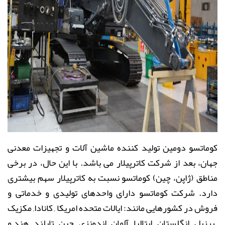
کوماتسو دومین تولید کننده ماشین آلات و تجهیزات معدنی
جهان، بعد از شرکت کاترپیلار می باشد. با این حال، در برخی
مناطق (ژاپن، چین) کوماتسو نسبت به کاترپیلار سهم بیشتری
دارد. شرکت کوماتسو دارای واحدهای تولیدی و خدماتی و
فروش در کشورهایی مانند: ایالات متحده امریکا , کانادا, مکزیک
, برزیل , انگلستان , ایتالیا , آلمان , اندونزی , چین , تایلند , هند و