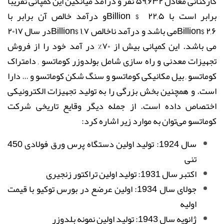
کارکنانی معادل ۵۹,۶۳۲ نفر و درآمد میانگین این کمپانی تقریبا
برابر است با ۲۲,۵
Billion $
و درآمد خالص آن برابر با
۲,۶
Billion$
می باشد و درآمد ناخالص ۱,۷
Billion$
در سال ۲۰۱۷
می باشد. این کمپانی بیش از ۷۰% در آمد خود را از فروش
تجهیزات معدنی و راه سازی شامل بولدوزر کوماتسو , دامتراک
کوماتسو , بیل مکانیکی کوماتسو و سنگ شکن کوماتسو و … دارا
است. و همچنین بخش بزرگی را به تولید تجهیزات الکترونیکی
اختصاص داده است. از جمله دیگر وقایع تاریخی شرکت
کوماتسو می‌توان به موارد زیر اشاره کرد
:
سال 1924: تولید اولین دستگاه پرس ورق فولادی 450
تنی
اکتبر سال 1931: تولید اولین تراکتور زنجیری
جولای سال 1934: اولین عرضع در بورس توکیو با قیمت
اولیه
ژانویه سال 1943: تولید اولین نمونه بلدوزر