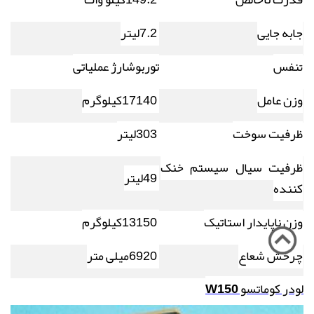
جابه جایی
7.2
لیتر
نفس
توربوشارژ عملیاتی
ت
وزن عامل
17140
کیلوگرم
ظرفیت سوخت
303
لیتر
ظرفیت سیال سیستم خنک
49
لیتر
کننده
وزن ناپایدار استاتیک
13150
کیلوگرم
چرخش شعاع
6920
میلی متر
لودر کوماتسو
W150