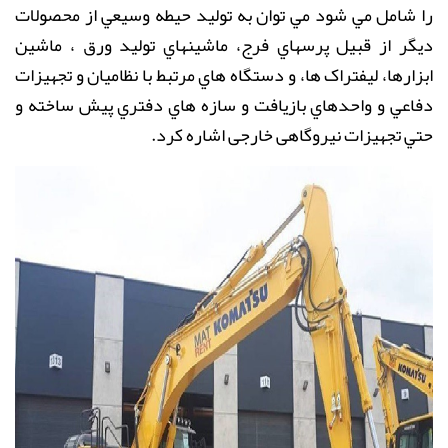
را شامل مي شود مي توان به توليد حيطه وسيعي از محصولات
ديگر از قبيل پرسهاي فرج، ماشينهاي توليد ورق ، ماشين
ابزارها، ليفتراک ها، و دستگاه هاي مرتبط با نظاميان و تجهيزات
دفاعي و واحدهاي بازيافت و سازه هاي دفتري پيش ساخته و
حتي تجهيزات نيروگاهی خارجی اشاره كرد
.