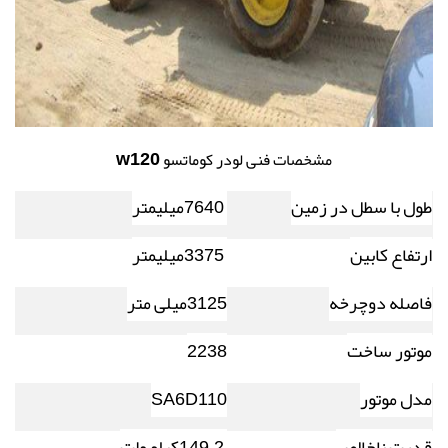
w120
مشخصات فنی لودر کوماتسو
طول با سطل در زمین
7640
میلیمتر
ارتفاع کابین
3375
میلیمتر
فاصله دوچرخه
3125
میلی متر
موتور ساخت
2238
مدل موتور
SA6D110
قدرت ناخالص
149.2
کیلو وات