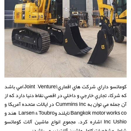
كوماتسو داراي شركت هاي اقماري
(Joint –Venture)
مي باشد
كه شركاء تجاري خارجي و داخلي در اقصي نقاط دنيا دارد كه از
آن جمله مي توان به
Cummins Inc
در ايالات متحده آمريكا و
Bangkok motor works co
تايلند و
Larsen & Toubro
هند و
Ushio
Inc
اشاره كرد
.
مجموع انواع ماشین آلات کوماتسو
شامل مشخصات کامل ماشین آلات زیر می باشد
: