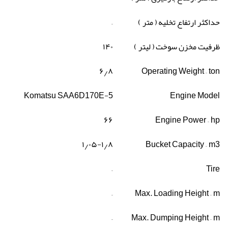
حداکثر ارتفاع تخلیه
( متر )
–
ظرفیت مخزن سوخت
( لیتر )
۱۴۰
۶
٫
۸
Operating Weight – ton
Komatsu SAA6D170E-5
Engine Model
۶۶
Engine Power – hp
۱
٫
۰۵-۱
٫
۸
Bucket Capacity – m3
–
Tire
–
Max. Loading Height – m
–
Max. Dumping Height – m