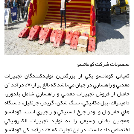
محصولات شرکت کوماتسو
کمپانی كوماتسو يكي از بزرگترين توليدكنندگان تجهيزات
معدني و راهسازي در جهان مي باشد كه بالغ بر از۷۰% درآمد آن
حاصل از فروش تجهيزات معدني و راهسازي شامل بلدوزر،
دامپتراك،
بيل مكانيكي
، سنگ شكن، گريدر، جرثقيل، دستگاه
هاي حفرتونل و
لودر چرخ لاستيكي
و
زنجيري
است، كوماتسو
همچنين بخش وسیعی را به توليد تجهيزات الكترونيكي
اختصاص داده است
.
در اين تجارت كه ۷% درآمد كل كوماتسو