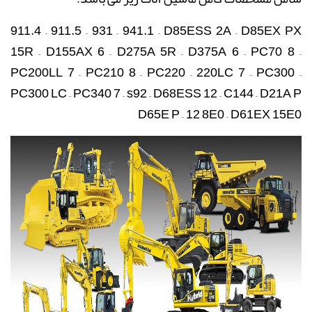
911.4 – 911.5 – 931 – 941.1 – D85ESS 2A – D85EX PX
15R – D155AX 6 – D275A 5R – D375A 6 – PC70 8 –
PC200LL 7 – PC210 8 – PC220 – 220LC 7 – PC300 –
PC300 LC – PC340 7 – s92 – D68ESS 12 – C144 – D21A P
D65E P – 12
8E0 – D61EX 15E0