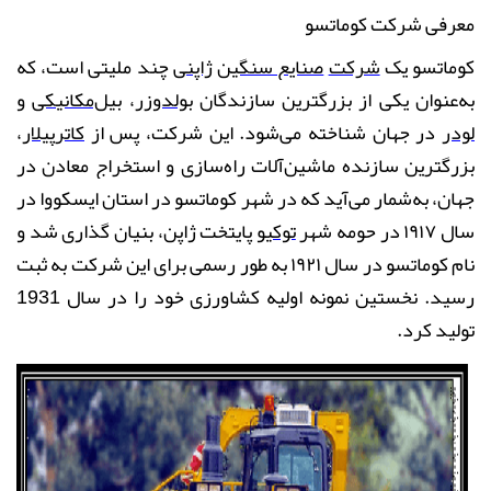
معرفی شرکت کوماتسو
کوماتسو یک
شرکت
صنایع سنگین
ژاپنی
چند ملیتی است، که
به‌عنوان یکی از بزرگترین سازندگان
بولدوزر
،
بیل‌مکانیکی
و
لودر
در جهان شناخته می‌شود
.
این شرکت، پس از
کاترپیلار
،
بزرگترین سازنده ماشین‌آلات راه‌سازی و استخراج معادن در
جهان، به‌شمار می‌آید که در شهر کوماتسو در استان ایسکووا در
سال ۱۹۱۷ در حومه شهر
توکیو
پایتخت
ژاپن
، بنیان گذاری شد و
نام کوماتسو در سال ۱۹۲۱ به طور رسمی برای این شرکت به ثبت
رسید. نخستین نمونه اولیه کشاورزی خود را در سال 1931
تولید کرد.