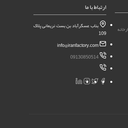
ارتباط با ما
بناب عسگرآباد بن بست نریمانی پلاک
رخانه
109
info@iranfactory.com
09130850514