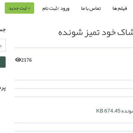
فیلم ها
تماس با ما
ورود /ثبت نام
+ ثبت جدید
وشاک خود تمیز شونده
جس
2176
پرط
شونده
674.45 KB