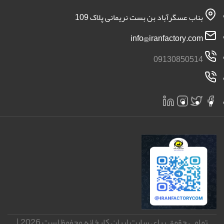
بناب عسگرآباد بن بست نریمانی پلاک 109
info@iranfactory.com
09130850514
تمامی حقوق برای سایت ایران کارخانه محفوظ است 2026 |