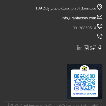
بناب عسگرآباد بن بست نریمانی پلاک 109
info@iranfactory.com
09130850514
تمامی حقوق برای سایت ایران کارخانه محفوظ است 2026 |