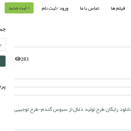
فیلم ها
تماس با ما
ورود /ثبت نام
+ ثبت جدید
جس
283
پرط
نلود رایگان طرح تولید ذغال از سبوس گندم-طرح توجیهی