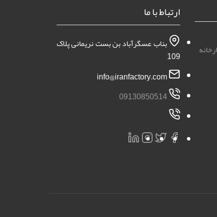
ارتباط با ما
بناب عسگرآباد بن بست نریمانی پلاک
رخانه
109
info@iranfactory.com
09130850514