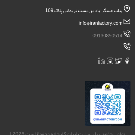
بناب عسگرآباد بن بست نریمانی پلاک 109
info@iranfactory.com
09130850514
تمامی حقوق برای سایت ایران کارخانه محفوظ است 2026 |