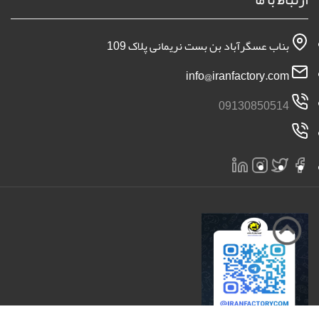
بناب عسگرآباد بن بست نریمانی پلاک 109
info@iranfactory.com
09130850514