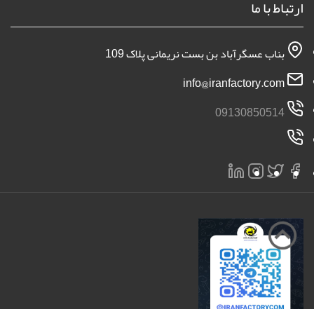
ارتباط با ما
بناب عسگرآباد بن بست نریمانی پلاک 109
info@iranfactory.com
09130850514