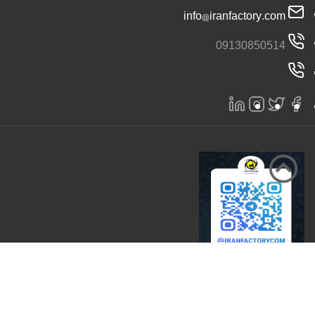
info@iranfactory.com
09130850514
تمامی حقوق برای سایت ایران کارخانه محفوظ است 2026 |
ایران کارخانه