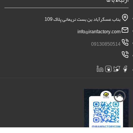
بناب عسگرآباد بن بست نریمانی پلاک 109
info@iranfactory.com
09130850514