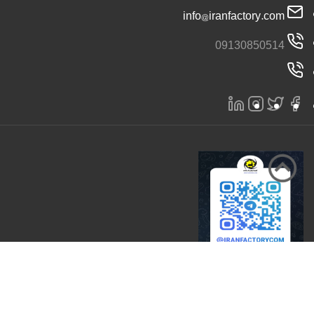
info@iranfactory.com
09130850514
تمامی حقوق برای سایت ایران کارخانه محفوظ است 2026 |
ایران کارخانه