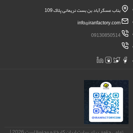
بناب عسگرآباد بن بست نریمانی پلاک 109
info@iranfactory.com
09130850514
تمامی حقوق برای سایت ایران کارخانه محفوظ است 2026 |