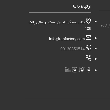
ارتباط با ما
بناب عسگرآباد بن بست نریمانی پلاک
رخانه
109
info@iranfactory.com
09130850514