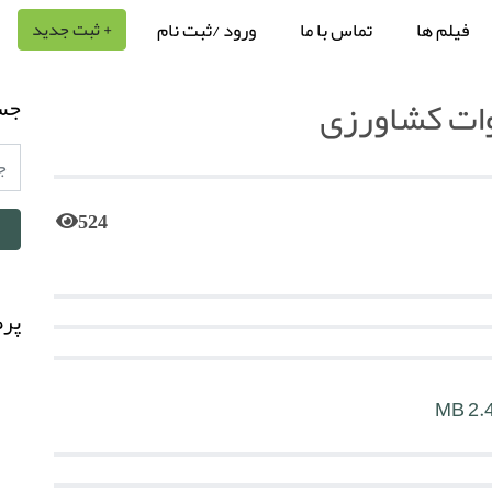
فیلم ها
تماس با ما
ورود /ثبت نام
+ ثبت جدید
وات کشاورزی
جس
524
پرط
2.47