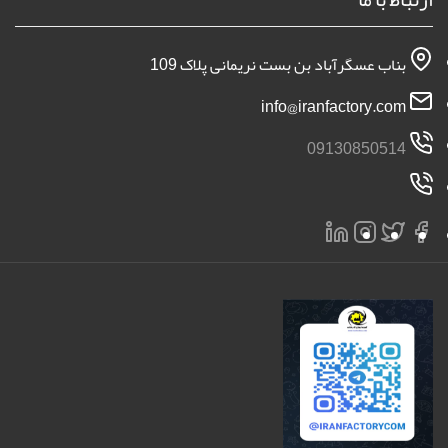
بناب عسگرآباد بن بست نریمانی پلاک 109
info@iranfactory.com
09130850514