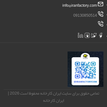
info@iranfactory.com
09130850514
تمامی حقوق برای سایت ایران کارخانه محفوظ است 2026 |
ایران کارخانه