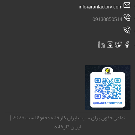
info@iranfactory.com
09130850514
تمامی حقوق برای سایت ایران کارخانه محفوظ است 2026 |
ایران کارخانه