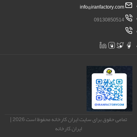
info@iranfactory.com
09130850514
تمامی حقوق برای سایت ایران کارخانه محفوظ است 2026 |
ایران کارخانه