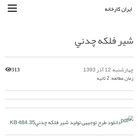
ایران کارخانه
شير فلکه چدني
چهارشنبه, 12 آذر 1393
313
زمان مطالعه: 2 ثانیه
دانلود طرح توجیهی تولید شير فلکه چدني
484.35 KB