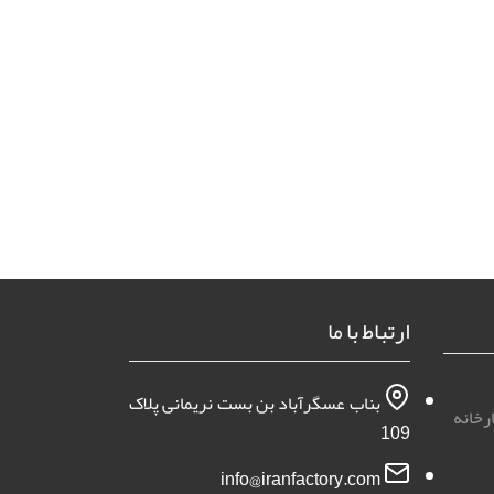
ارتباط با ما
بناب عسگرآباد بن بست نریمانی پلاک
رخانه
109
info@iranfactory.com