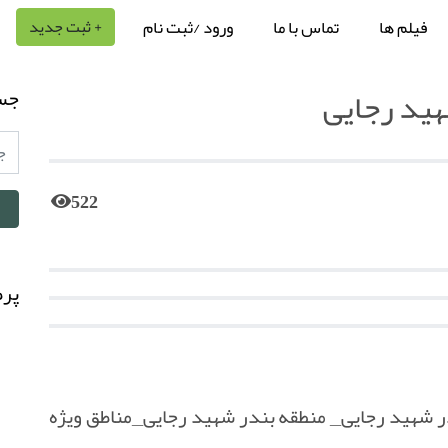
فیلم ها
تماس با ما
ورود /ثبت نام
+ ثبت جدید
هید رجایی
جس
522
پرط
ر شهید رجایی_ منطقه بندر شهید رجایی_مناطق ویژه