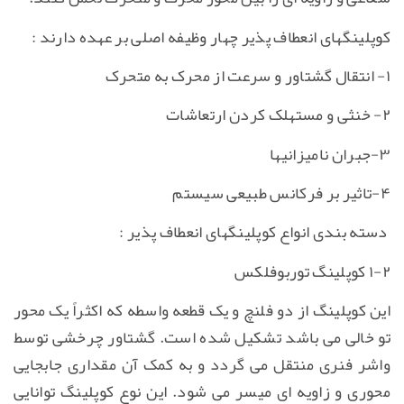
کوپلینگهای انعطاف پذیر چهار وظیفه اصلی بر عهده دارند :
۱- انتقال گشتاور و سرعت از محرک به متحرک
۲- خنثی و مستهلک کردن ارتعاشات
۳-جبران نامیزانیها
۴-تاثیر بر فرکانس طبیعی سیستم
دسته بندی انواع کوپلینگهای انعطاف پذیر :
۱-۲ کوپلینگ توربوفلکس
این کوپلینگ از دو فلنچ و یک قطعه واسطه که اکثراً یک محور
تو خالی می باشد تشکیل شده است. گشتاور چرخشی توسط
واشر فنری منتقل می گردد و به کمک آن مقداری جابجایی
محوری و زاویه ای میسر می شود. این نوع کوپلینگ توانایی