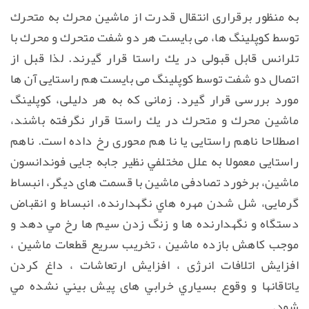
به منظور برقراری انتقال قدرت از ماشین محرك به متحرك
توسط كوپلینگ ها، می بایست هر دو شفت متحرك و محرك با
تلرانس قابل قبولی در يك راستا قرار گیرند. لذا قبل از
اتصال دو شفت توسط كوپلینگ می بایست هم راستایی آن ها
مورد بررسی قرار گیرد. زمانی كه به هر دلیلی، كوپلینگ
ماشين محرك و متحرك در یك راستا قرار نگرفته باشند،
اصطلاحا ناهم راستایی یا نا هم محوری رخ داده است. ناهم
راستایی معمولا به علل مختلفي نظیر جابه جایی فوندانسون
ماشين، برخورد تصادفی ماشین با قسمت های دیگر، انبساط
گرمایی، شل شدن مهره هاي نگهدارنده، انبساط و انقباض
دستگاه و نگهدارنده ها و زنگ زدن سیم ها رخ مي دهد و
موجب كاهش بازده ماشین ، تخریب سریع قطعات ماشین ،
افزایش اتلافات انرژی ، افزایش ارتعاشات ، داغ كردن
ياتاقانها و وقوع بسیاري خرابي های پیش بيني نشده مي
شود.