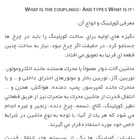
What is the couplings? And types What is it?
معرفی کوپلینگ و انواع آن:
نگیزه هاي اولیه براي ساخت كوپلینگ را بايد در چرخ ها
جستجو كرد. در حقیقت اگر چرخ نبود، نیاز به ساخت چنین
قطعه اي قرنها به تعویق مي افتاد.
ماشین آلات دوار معمولاً يا محرك هستند مانند الكتروموتور،
توربین گاز، توربین بخار و موتورهای احتراق داخلی و… و يا
متحرك مانند كمپرسور، پمپ، دمنده، هواكش، همزن و …
انتقال قدرت از ماشین محرك به متحرك نیز از طریق قطعاتي
نظیر كوپلینگ، كلاچ، تسمه، چرخ دنده، زنجیر و غیره انجام
مي شود كه هر یك از آنها، با توجه به نوع ماشین در شرایط
خاص خود مورد استفاده قرار مي گیرند.
بنابراين كوپلینگ ها يكي از سیستم هاي انتقال قدرت