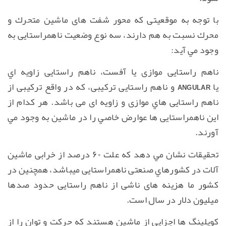
با توجه به موقعیتی كه محور شفت های ماشین متحرك و
محرك نسبت به هم دارند، سه نوع وضعيت ناهمراستایی به
وجود مي آيد:
ناهم راستايی موازی يا آفست، ناهم راستايی زاويه اي
يا
angular
و ناهم راستايی تركیبی، كه در واقع تركیبی از
ناهم راستايی هاي موازی و زاويه ای می باشد. هر كدام از
اين ناهمراستايی ها عوارض خاصي را در ماشین به وجود مي
آورند.
تحقیقات نشان مي دهد كه علت ۶۰ درصد از خرابی ماشین
آلات در كشورهاي صنعتی ناهمراستایی میباشد، همچنین در
كشور ما هزینه های ناشی از ناهم راستایی حدود صدها
میلیون دلار در سال است.
کوپلینگ ها اجزایی از ماشین هستند که حرکت و توان را از