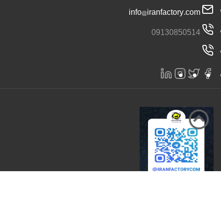
info@iranfactory.com
09130850514
تمامی حقوق برای سایت ایران کارخانه محفوظ است 2026 |
ایران کارخانه