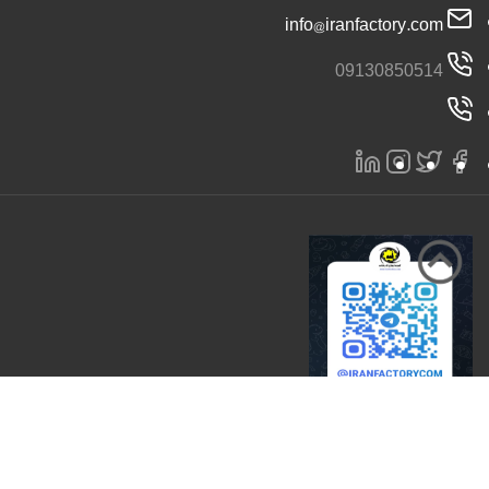
info@iranfactory.com
09130850514
تمامی حقوق برای سایت ایران کارخانه محفوظ است 2026 |
ایران کارخانه