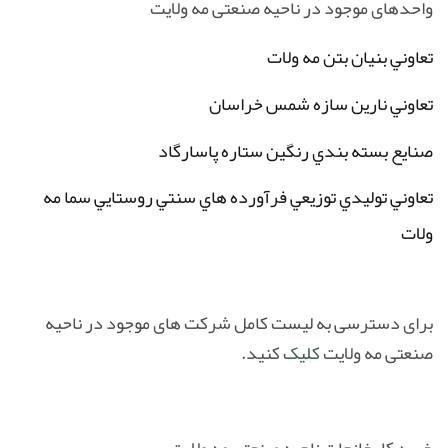
واحدهای موجود در ناحیه صنعتی مه ولایت
تعاوني بنيان بتن مه ولات
تعاوني نارين سازه شمس خراسان
صنايع بسته بندي رنگين ستاره پاسارگاد
تعاوني توليدي توزيعي فرآورده هاي سنتي روستايي سما مه
ولات
برای دسترسی به لیست کامل شرکت های موجود در ناحیه
صنعتی مه ولایت
کلیک
کنید.
خرید کارخانجات ناحیه صنعتی مه ولایت