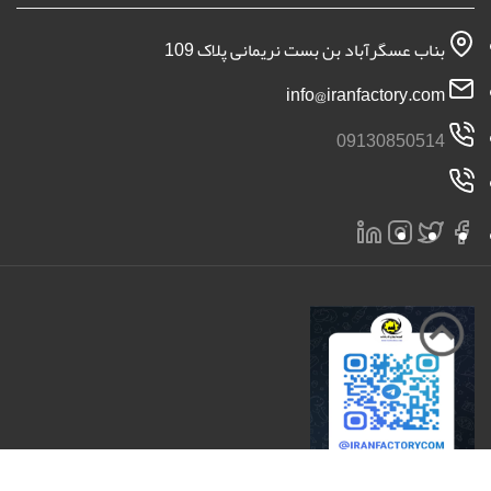
بناب عسگرآباد بن بست نریمانی پلاک 109
info@iranfactory.com
09130850514