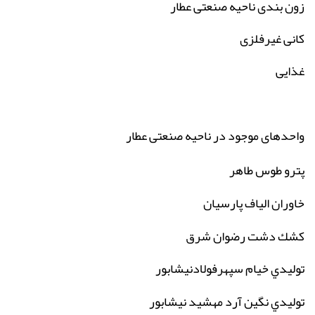
زون بندی ناحیه صنعتی عطار
کانی غیرفلزی
غذایی
واحدهای موجود در ناحیه صنعتی عطار
پترو طوس طاهر
خاوران الياف پارسيان
كشك دشت رضوان شرق
توليدي خيام سپهرفولادنيشابور
توليدي نگين آرد مهشيد نيشابور