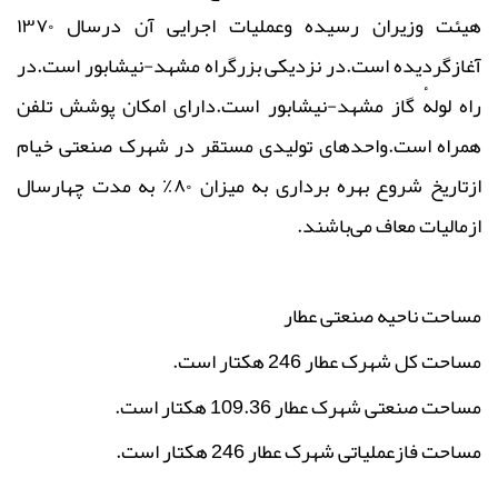
هیئت وزیران
رسیده وعملیات اجرایی آن درسال
۱۳۷۰
آغازگردیده است.در نزدیکی بزرگراه
مشهد-نیشابور است
.
در
راه لولهٔ گاز مشهد-نیشابور است
.دارای
امکان پوشش تلفن
همراه
است.
واحدهای تولیدی مستقر در شهرک صنعتی خیام
ازتاریخ شروع بهره برداری به میزان
۸۰٪
به مدت چهارسال
ازمالیات معاف می‌باشند
.
مساحت ناحیه صنعتی عطار
مساحت کل شهرک عطار 246 هکتار است.
مساحت صنعتی شهرک عطار 109.36 هکتار است.
مساحت فازعملیاتی شهرک عطار 246 هکتار است.