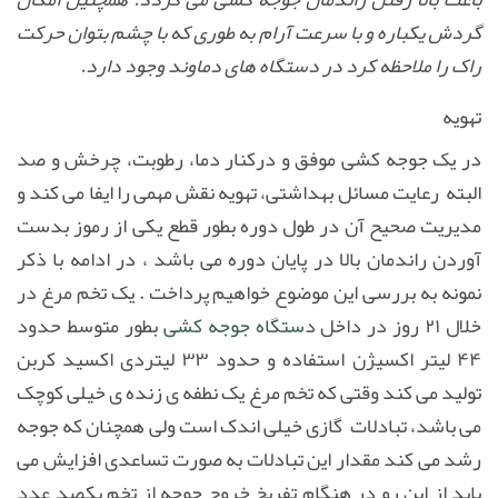
گردش یکباره و با سرعت آرام به طوری که با چشم بتوان حرکت
راک را ملاحظه کرد در دستگاه های دماوند وجود دارد.
تهویه
در یک جوجه کشی موفق و درکنار دما، رطوبت، چرخش و صد
البته رعایت مسائل بهداشتی، تهویه نقش مهمی را ایفا می کند و
مدیریت صحیح آن در طول دوره بطور قطع یکی از رموز بدست
آوردن راندمان بالا در پایان دوره می باشد ، در ادامه با ذکر
نمونه به بررسی این موضوع خواهیم پرداخت . یک تخم مرغ در
خلال ۲۱ روز در داخل
دستگاه جوجه کشی
بطور متوسط حدود
۴۴ لیتر اکسیژن استفاده و حدود ۳۳ لیتردی اکسید کربن
تولید می کند وقتی که تخم مرغ یک نطفه ی زنده ی خیلی کوچک
می باشد، تبادلات گازی خیلی اندک است ولی همچنان که جوجه
رشد می کند مقدار این تبادلات به صورت تساعدی افزایش می
یابد از این رو در هنگام تفریخ خروج جوجه از تخم یکصد عدد