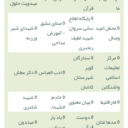
مهدویت حلول
ما
قرآن
◊
پایگاه اطلاع
◊
صلای عشق
◊
محفل امید
سانی سروان
◊
شهدای شهر
- آموزش
وصال
شهید لطیف
ورزنه
مداحی
رنجبری
◊
مرکز
◊
ستارگان
تعلیمات
کویر
◊
ادب العباس
◊
ذکر عطش
اسلامی
شهرستان
واشنگتن
کاشان
◊
خادم
◊
شهید
◊
فاراقلیط
◊ ب
یان معنوی
الشهداء
شاعری
◊
دوست
◊
یاد یار
◊
مدها مّتان
◊
مهتدون
قرآنی
مهربان ...