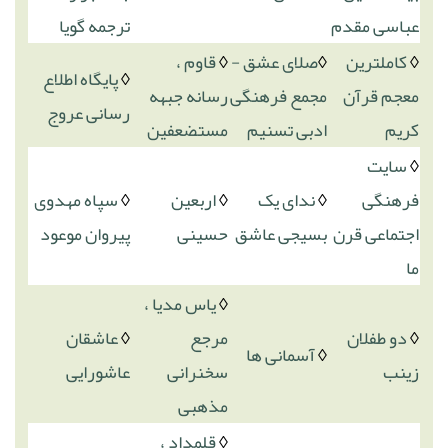
عباسی مقدم
ترجمه گویا
◊
کاملترین
◊
صلای عشق -
◊
قاوم ،
◊
پایگاه اطلاع
معجم قرآن
مجمع فرهنگی
رسانه جبهه
رسانی عروج
کریم
ادبی تسنیم
مستضعفین
◊
سایت
فرهنگی
◊
ندای یک
◊
اربعین
◊
سپاه مهدوی
اجتماعی قرن
بسیجی عاشق
حسینی
پیروان موعود
ما
◊
یاس مدیا ،
◊
دو طفلان
مرجع
◊
عاشقان
◊
آسمانی ها
زینب
سخنرانی
عاشورایی
مذهبی
◊
قلمداد ،