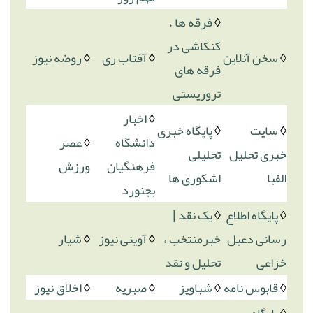
◊
فرقه ها ،
کنکاشی در
◊
سخن آنلاین
◊
آفتاب ری
◊
روضه نیوز
فرقه های
تروریستی
◊
اخبار
◊
سایت
◊
پایگاه خبری
دانشگاه
◊
عصر
خبری تحلیل
تحلیلی
فرهنگیان
ورزش
الفبا
اشکوری ها
بجنورد
◊
پایگاه اطلاع
◊
یک نقد |
رسانی دعبل
خبرمنتخب ،
◊
آوینی نیوز
◊
شیار
خزاعی
تحلیل و نقد
◊
قابوس نامه
◊
شباویز
◊
صبریه
◊
اخلاق نیوز