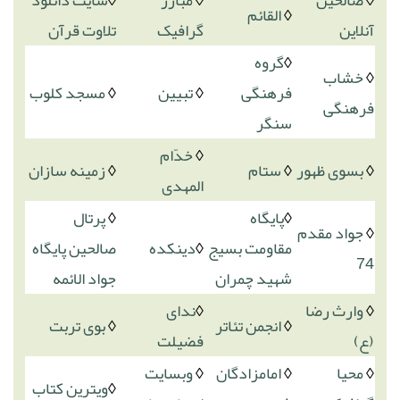
◊
صالحین
◊
مبارز
◊
سایت دانلود
◊
القائم
آنلاین
گرافیک
تلاوت قرآن
◊
گروه
◊
خشاب
فرهنگی
◊
تبیین
◊
مسجد کلوب
فرهنگی
سنگر
◊
خدّام
◊
بسوی ظهور
◊
ستام
◊
زمینه سازان
المهدی
◊
پایگاه
◊
پرتال
◊
جواد مقدم
مقاومت بسیج
◊
دینکده
صالحین پایگاه
74
شهید چمران
جواد الائمه
◊
وارث رضا
◊
ندای
◊
انجمن تئاتر
◊
بوی تربت
(ع)
فضیلت
◊
محیا
◊
امامزادگان
◊
وبسایت
◊
ویترین کتاب