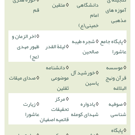
دانشگاهی
◊
متقین
آموزه های
قم
امام
مذهبی
خمینی(ع)
◊
اخر الزمان و
◊
پایگاه جامع
◊
شجره طیبه
◊
لیلة القدر
ظهور مهدی
عاشورا
صالحین
(عج)
◊
موسسه
◊
دانشنامه
◊
خورشید آل
قرآن ونهج
موضوعی
◊
صدای میقات
یاسین
البلاغه
ثقلین
◊
مرکز
◊
صوفیه
◊
یادواره
◊
زیارت
تحقیقات
شناسی
شهدای کومله
عاشورا
قائمیه اصفهان
◊
پایگاه