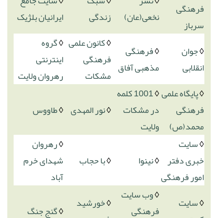
◊
نشر
◊
سبک
◊
سایت جامع
فرهنگی
نخعی(عان)
زندگی
ایرانیان بلژیک
سرباز
◊
کانون علمی
◊
گروه
◊
جوان
◊
فرهنگی
فرهنگی
اینترنتی
انقلابی
مذهبی آفاق
مشکات
رهروان ولایت
◊
پایگاه علمی
◊
1001 کلمه
فرهنگی
در مشکات
◊
نور المهدی
◊
طاووس
محمد(ص)
ولایت
◊
سایت
◊
رهروان
خبری دفتر
◊
نینوا
◊
با حجاب
شهدای خرم
امور فرهنگی
آباد
◊
وب سایت
◊
سایت
◊
خورشید
فرهنگی
◊
گنج جنگ