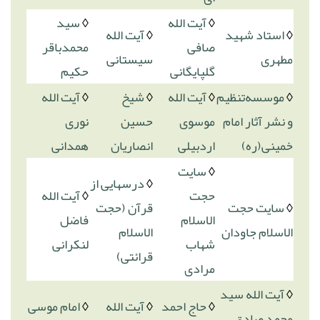
◊
آیت الله
◊
سید
◊
استاد شهید
◊
آیت الله
صافی
محمدباقر
مطهری
سیستانی
گلپایگانی
حکیم
◊
موسسه‌تنظیم
◊
آیت الله
◊
شیخ
◊
آیت الله
و نشر آثار امام
موسوی
حسین
نوری
خمینی(ره)
اردبیلی
انصاریان
همدانی
◊
سایت
◊
درسهایی از
حجت
◊
آیت الله
◊
سایت حجت
قرآن (حجت
الاسلام
فاضل
الاسلام جاودان
الاسلام
شهاب
لنکرانی
قرائتی)
مرادی
◊
آیت الله سید
◊
حاج احمد
◊
آیت الله
◊
امام موسی
محمد صادق