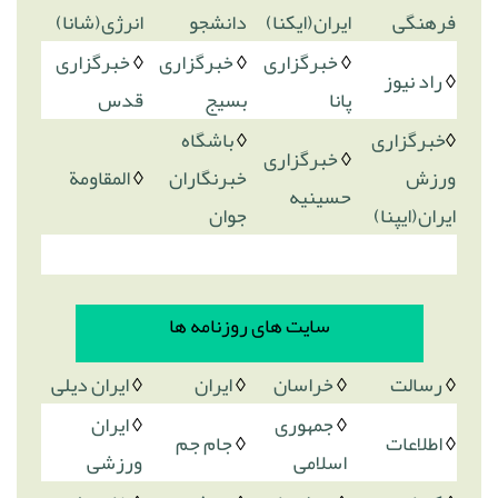
فرهنگی
ایران(ایکنا)
دانشجو
انرژی(شانا)
◊
خبرگزاری
◊
خبرگزاری
◊
خبرگزاری
◊
راد نیوز
پانا
بسیج
قدس
◊
خبرگزاری
◊
باشگاه
◊
خبرگزاری
ورزش
خبرنگاران
◊
المقاومة
حسینیه
ایران(ایپنا)
جوان
سایت های روزنامه ها
◊
رسالت
◊
خراسان
◊
ایران
◊
ایران دیلی
◊
جمهوری
◊
ایران
◊
اطلاعات
◊
جام جم
اسلامی
ورزشی