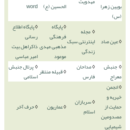
مهدویت
بویین زهرا
الحسین (ع)
word
(س)
◊
پایگاه
◊
پایگاه اطلاع
◊
مجله
فرهنگی
رسانی
◊
عین صاد
اینترنتی سبک
مذهبی مهدی
ذاکراهل بیت
زندگی
موعود
امیر عباسی
◊
جنبش
◊
مداحان
◊
پرتال جنبش
◊
قبیله منتظر
معراج
فارس
اسلامی
◊
انجمن
خیریه و
◊
سربازان
حمایت از
◊
عماریون
◊
حرف آخر
اسلام
مصدومین
شیمیایی