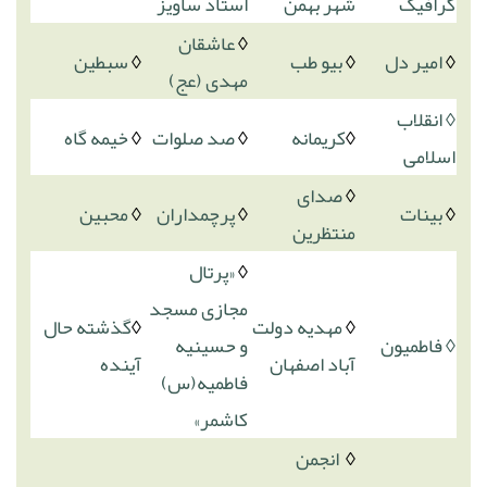
گرافیک
شهر بهمن
استاد ساویز
◊
عاشقان
◊
امیر دل
◊
بیو طب
◊
سبطین
مهدی (عج)
◊ انقلاب
◊
کریمانه
◊
صد صلوات
◊
خیمه گاه
اسلامی
◊
صدای
◊
بینات
◊
پرچمداران
◊
محبین
منتظرین
◊
«پرتال
مجازی مسجد
◊
مهدیه دولت
◊
گذشته حال
◊ فاطمیون
و حسینیه
آباد اصفهان
آینده
فاطمیه(س)
کاشمر»
◊
انجمن