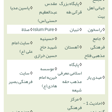
◊
پایگاه بزرگ
مقدس
جهانی اهل
◊
یاسین مدیا
قرآنی طه
عبدالعظیم
بیت
حسنی(س)
◊
راسخون
◊
تبیان
◊
Islum Pure
◊
صلاة
◊
جامع
◊
حسینیه
◊
سایت امام
فرهنگی
◊
آهستان
شهید حاج
علی (ع)
مذهبی فلاح
حسین خرازی
◊
پایگاه
◊
موسسه
اسلامی معرفی
◊
سایت
◊
مهدی یار
خیریه امام
مذهب حقه
فرهنگی بصیر
هادی(ع)
شیعه
◊
مرکز
◊
احادیث 1 -
فرهنگی
گنجینه ی
◊
حوزه هنری