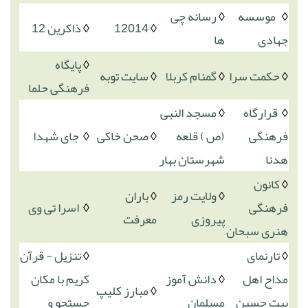
◊
موسسه
◊
رسانه چی
◊
12014
◊
ذاکرین 12
جهادی
ها
◊
پایگاه
◊
حکمت سرا
◊
گمنام کربلا
◊
سایت توبه
فرهنگی حلما
◊
قرارگاه
◊
مسجد النبی
فرهنگی
(ص ) قلعه
◊
صحن خاکی
◊
جای شهدا
هدنا
شهرستان بهار
◊
کانون
◊
ولایت رمز
◊
باران
فرهنگی
◊
اسرا تی وی
پیروزی
معرفت
هنری سبحان
◊
تارنمای
◊
تنزیل - قرآن
مداح اهل
◊
دانش آموز
کریم با مکان
◊
مبارز کلیپ
بیت حسین
مسلمان
جستجو و