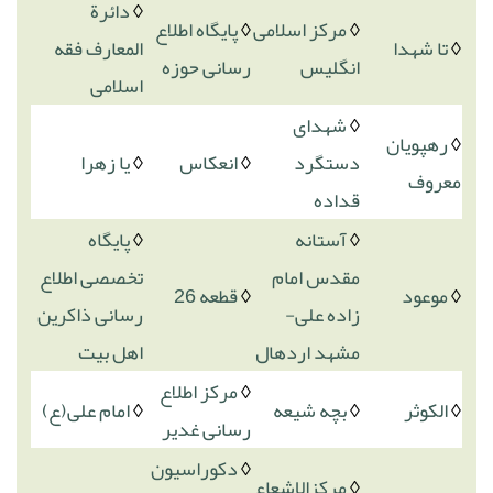
◊
دائرة
◊
مرکز اسلامی
◊
پایگاه اطلاع
◊
تا شهدا
المعارف فقه
انگلیس
رسانی حوزه
اسلامی
◊
شهدای
◊
رهپویان
دستگرد
◊
انعکاس
◊
یا زهرا
معروف
قداده
◊
آستانه
◊
پایگاه
مقدس امام
تخصصی اطلاع
◊
موعود
◊
قطعه 26
زاده علی-
رسانی ذاکرین
مشهد اردهال
اهل بیت
◊
مرکز اطلاع
◊
الکوثر
◊
بچه شیعه
◊
امام علی(ع)
رسانی غدیر
◊
دکوراسیون
◊
مرکزالاشعاع