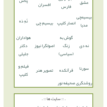
پلاس
عشق
افسران
فارس
بیسیمچی
نُهِ دَه
انصار کلیپ
بیسیم چی
مدیا
گوش به
هواداران
نه دی
زنگ
اصولگرا نیوز
دکتر
(سیاسی)
جلیلی
فیلم و
سورنا
قرآنکده
تصویر هنر
کلیپ
روشنگری
صحیفه نور
. :: سایت ها :: .