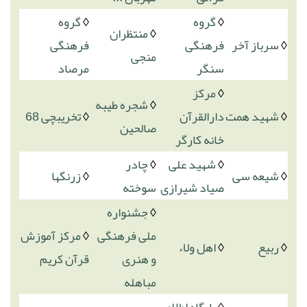
◊
گروه
◊
گروه
◊
منتظران
◊
سرباز آخر
فرهنگی
فرهنگی
منجی
سنگر
مرصاد
◊
مرکز
◊
شجره طیبه
◊
شهید همت
دارالقرآن
◊
تخریبچی 68
صالحین
خانه کارگر
◊
شهید علی
◊
چادر
◊
شیعه سی
◊
زرنگها
صیاد شیرازی
سوخته
◊
جشنواره
ملی فرهنگی
◊
مرکز آموزش
◊
ربیع
◊
اهل ولاء
و هنری
قرآن کریم
مباهله