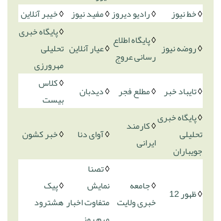
◊
خط نیوز
◊
رادیو دیروز
◊
مفید نیوز
◊
خیبر آنلاین
◊
پایگاه خبری
◊
پایگاه اطلاع
◊
روضه نیوز
◊
عیار آنلاین
تحلیلی
رسانی عروج
مهرورزی
◊
کلاس
◊
تایباد خبر
◊
مطلع فجر
◊
دیدبان
بیست
◊
پایگاه خبری
◊
کارمند
تحلیلی
◊
آوای دنا
◊
خبر کشون
ایرانی
جویباران
◊
تصنا
◊
جامعه
نمایش
◊
پیک
◊
ظهور 12
خبری ولایت
متفاوت اخبار
هشترود
مهم روز