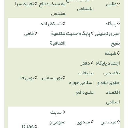
◊
عقیق
به سبک دفاع
◊
تعزیه سرا
الاسلامی
مقدس
◊
پایگاه
◊
شبکة رافد
خبری تحلیلی
◊
پایگاه حدیث
للتنمیة
◊
قافی
بقیع
الثقافیة
◊
شبکه
اجتهاد پایگاه
◊
دفتر
تخصصی
تبلیغات
◊
نور آسمان
◊
نوین فا
حقوق فقه و
اسلامی حوزه
اقتصاد
علمیه قم
اسلامی
◊
سایت
◊
مهندس
◊
مهدوی
عمومی و
Duas
◊