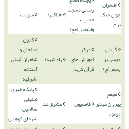
◊
پایگاه اطلاع
◊
افسران
رسانی مسجد
جوان جنگ
◊
افلاکیها
◊
منویات
حضرت
نرم
ولیعصر (عج)
◊
کانون
◊
گردان
◊
مرکز
مداحان و
موسی بن
آموزش های
◊
راه شهدا
شاعران آیینی
جعفر (ع)
قرآن کریم
آستانه
اشرفیه
◊
پایگاه خبری
◊
مجمع
تحلیلی
پیروان مهدی
◊
فاطمیون
◊
مشرق نت
صالحین
موعود
شهدای کوهانی