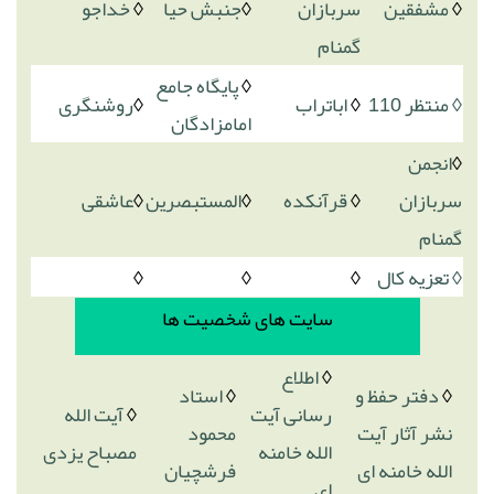
◊
مشفقین
سربازان
◊
جنبش حیا
◊
خداجو
گمنام
◊
پایگاه جامع
◊ منتظر 110
◊
اباتراب
◊
روشنگری
امامزادگان
◊
انجمن
سربازان
◊
قرآنکده
◊
المستبصرین
◊
عاشقی
گمنام
◊ تعزیه کال
◊
◊
◊
سایت های شخصیت ها
◊
اطلاع
◊
دفتر حفظ و
◊
استاد
رسانی آیت
◊
آیت الله
نشر آثار آیت
محمود
الله خامنه
مصباح یزدی
الله خامنه ای
فرشچیان
ای