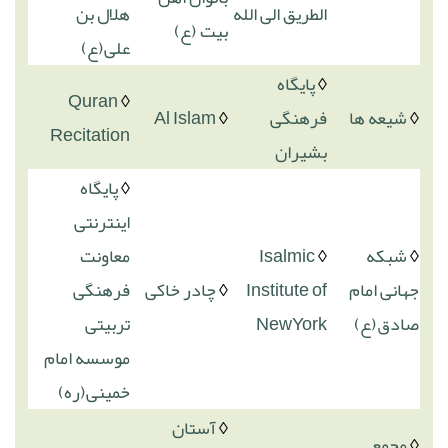
الطریق الی الله
هلال بن
بیت (ع)
علی(ع)
◊
پایگاه
Quran
◊
◊
شیعه ها
فرهنگی
◊
Al Islam
Recitation
بشیران
◊
پایگاه
اینترنتی
◊
شبکه
◊
Isalmic
معاونت
جهانی امام
Institute of
◊
چادر خاکی
فرهنگی
صادق(ع)
NewYork
تربیتی
موسسه امام
خمینی(ره)
◊
آستان
◊
مجمع