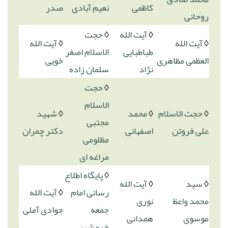
کاظمی
نعیم آبادی
صدر
روحانی
◊
آیت الله
◊
حجت
◊
آیت الله
◊
آیت الله
طباطبایی
الاسلام اصغر
العظمی مظاهری
خویی
نژاد
سلمان زاده
◊
حجت
الاسلام
◊
حجت الاسلام
◊
محمد
◊
شهید
مجتبی
علی فروتن
اصفهانی
دکتر چمران
مظلومی
مراغه ای
◊
پایگاه اطلاع
◊
سید
◊
آیت الله
رسانی امام
◊
آیت الله
محمد واعظ
نوری
جمعه
جوادی آملی
موسوی
همدانی
خرمشهر