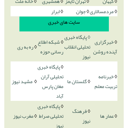
◊
کیهان
◊
تهران تایمز
◊
همشهری
◊
خانه ملت
◊
مردمسالاری
◊
جوان
◊
ابرار
سایت های خبری
◊ پایگاه خبری
◊
خبرگزاری
◊
شبکه اطلاع
تحلیلی انقلاب
◊
ره به ری
آینده روشن
رسانی حوزه
نیوز
◊
پایگاه خبری
◊
خبرنامه
تحلیلی آران
◊
گلستان ما
◊
مشهد نیوز
تربیت معلم
مغان پارس
آباد
◊
پایگاه خبری
◊
فرهنگ
◊
عمار ها
تحلیلی صراط
◊
مغرب نیوز
نیوز
نیوز