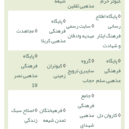
کبوتر حرم
شیعه
مذهبی ثقلین
◊
پایگاه اطلاع
◊
پایگاه
رسانی
◊
سایت رسمی
فرهنگی
◊
مجاهدت
فرهنگ ایثار
مهدیه وادقان
مذهبی کربلا
و شهادت
◊
پایگاه
◊
پایگاه
◊
گروه
◊
کبوتران
فرهنگی
فرهنگی
سایبری ترویج
زمینی
مذهبی نصر
مذهبی سلم
حجاب
19
◊
جامع
فرهنگی
◊
فرهیختگان
◊
اصلاح سبک
◊
کاروان دل
مذهبی
تمدن شیعه
زندگی
شهدای