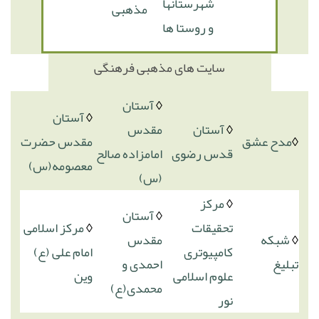
شهرستانها
مذهبی
و روستا ها
سایت های مذهبی فرهنگی
◊
آستان
◊
آستان
◊
آستان
مقدس
◊
مدح عشق
مقدس
حضرت
قدس رضوی
امامزاده صالح
معصومه(س)
(س)
◊
مرکز
◊
آستان
تحقیقات
◊
مرکز اسلامی
◊
شبکه
مقدس
کامپیوتری
امام علی (ع)
تبلیغ
احمدی و
علوم اسلامی
وین
محمدی(ع)
نور