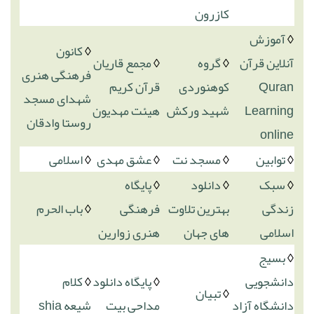
کازرون
◊
آموزش
◊
کانون
آنلاین قرآن
◊
گروه
◊
مجمع قاریان
فرهنگی هنری
Quran
کوهنوردی
قرآن کریم
شهدای مسجد
Learning
شهید ورکش
هیئت مهدیون
روستا وادقان
online
◊
توابین
◊
مسجد نت
◊
عشق مهدی
◊
اسلامی
◊
سبک
◊
دانلود
◊
پایگاه
زندگی
بهترین تلاوت
فرهنگی
◊
باب الحرم
اسلامی
های جهان
هنری زوارین
◊
بسیج
دانشجویی
◊
پایگاه دانلود
◊
کلام
◊
تبیان
دانشگاه آزاد
مداحی بیت
شیعه shia