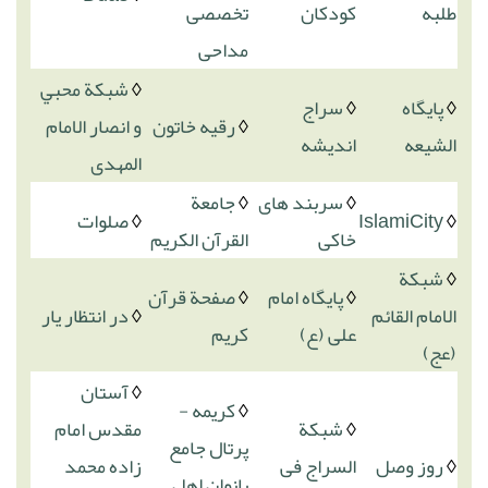
طلبه
کودکان
تخصصی
مداحی
◊
شبکة محبي
◊
پایگاه
◊
سراج
◊
رقیه خاتون
و انصار الامام
الشیعه
اندیشه
المهدی
◊
سربند های
◊
جامعة
◊
IslamiCity
◊
صلوات
خاکی
القرآن الکریم
◊
شبکة
◊
پایگاه امام
◊
صفحة قرآن
الامام القائم
◊
در انتظار یار
علی (ع)
کریم
(عج)
◊
آستان
◊
کریمه -
◊
شبکة
مقدس امام
پرتال جامع
◊
روز وصل
السراج فی
زاده محمد
بانوان اهل