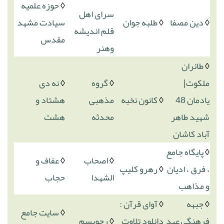
◊
حوزه علمیه
سرای اهل
◊
دین مصفا
◊
طلبه جوان
سیادت مشهد
قلم اندیشه
مقدس
وهنر
◊
طائران
ملکوت|
◊
گروه
◊
نه دی
یادمان 48
◊
کانون نخبه
مذهبی
هشتاد و
شهید طاهر
محدثه
هشت
آباد کاشان
◊
پایگاه جامع
◊
اصحاب
◊
عفاف و
، فرق ، ادیان
◊
رهرو کلیپ
الشهدا
حجاب
و مذاهب
◊
جبهه
◊
آوای قرآن :
◊
سایت جامع
فرهنگی عهد
دانلود تلاوت
◊
رجویسم