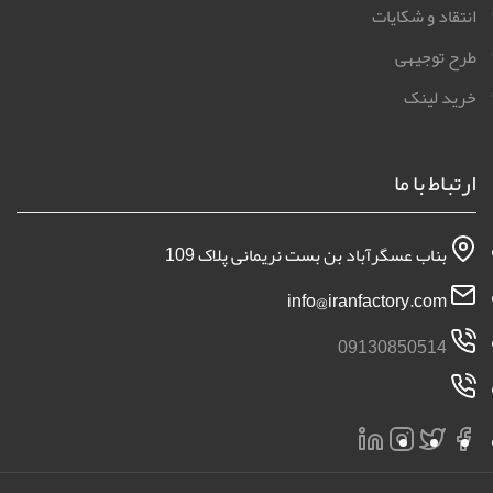
انتقاد و شکایات
طرح توجیهی
خرید لینک
ارتباط با ما
بناب عسگرآباد بن بست نریمانی پلاک 109
info@iranfactory.com
09130850514