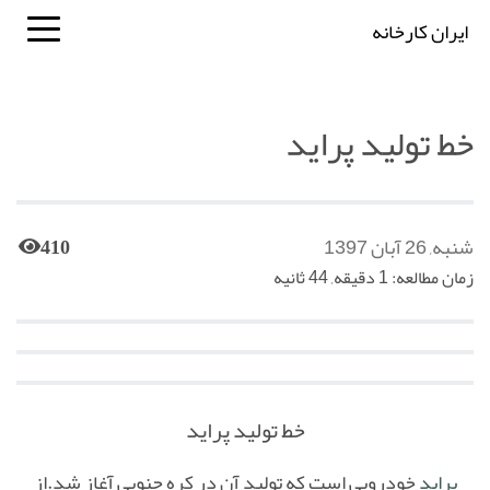
ایران کارخانه
خط تولید پراید
شنبه, 26 آبان 1397
410
زمان مطالعه: 1 دقیقه, 44 ثانیه
خط تولید پراید
پراید
خودرویی است که تولید آن در کره جنوبی آغاز شد.از