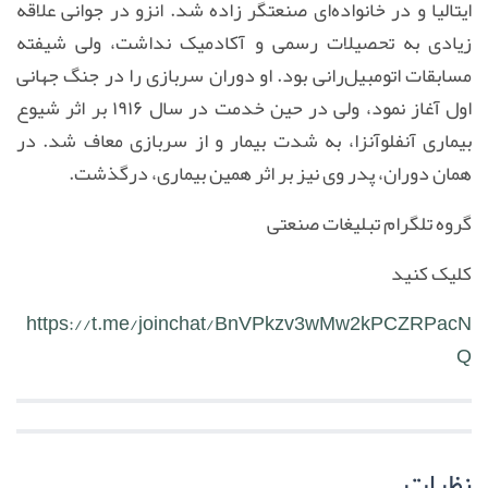
ایتالیا و در خانواده‌ای صنعتگر زاده شد. انزو در جوانی علاقه
زیادی به تحصیلات رسمی و آکادمیک نداشت، ولی شیفته
مسابقات اتومبیل‌رانی بود. او دوران سربازی را در جنگ جهانی
اول آغاز نمود، ولی در حین خدمت در سال ۱۹۱۶ بر اثر شیوع
بیماری آنفلوآنزا، به شدت بیمار و از سربازی معاف شد. در
همان دوران، پدر وی نیز بر اثر همین بیماری، درگذشت.
گروه تلگرام تبلیغات صنعتی
کلیک کنید
https://t.me/joinchat/BnVPkzv3wMw2kPCZRPacN
Q
نظرات