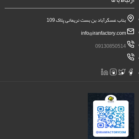
بناب عسگرآباد بن بست نریمانی پلاک 109
info@iranfactory.com
09130850514