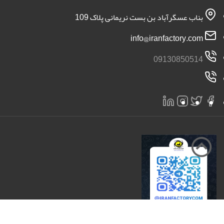
بناب عسگرآباد بن بست نریمانی پلاک 109
info@iranfactory.com
09130850514
تمامی حقوق برای سایت ایران کارخانه محفوظ است 2026 |