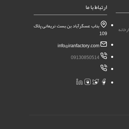
ارتباط با ما
بناب عسگرآباد بن بست نریمانی پلاک
رخانه
109
info@iranfactory.com
09130850514