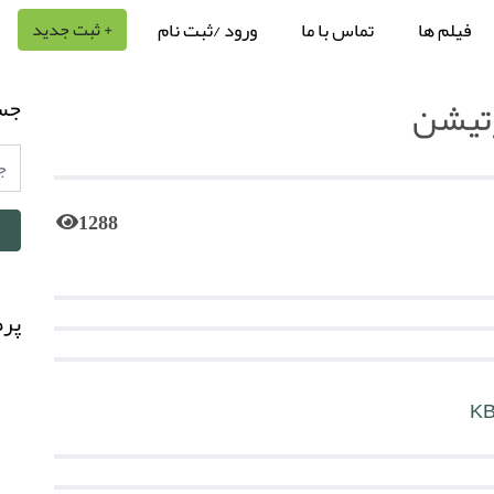
فیلم ها
تماس با ما
ورود /ثبت نام
+ ثبت جدید
رتیشن
جس
1288
پرط