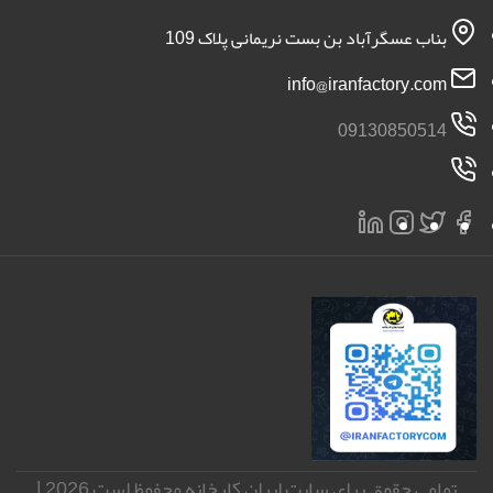
بناب عسگرآباد بن بست نریمانی پلاک 109
info@iranfactory.com
09130850514
تمامی حقوق برای سایت ایران کارخانه محفوظ است 2026 |