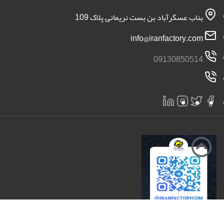
بناب عسگرآباد بن بست نریمانی پلاک 109
info@iranfactory.com
09130850514
تمامی حقوق برای سایت ایران کارخانه محفوظ است 2026 |