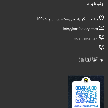
ارتباط با ما
بناب عسگرآباد بن بست نریمانی پلاک 109
info@iranfactory.com
09130850514