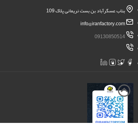
بناب عسگرآباد بن بست نریمانی پلاک 109
info@iranfactory.com
09130850514
تمامی حقوق برای سایت ایران کارخانه محفوظ است 2026 |