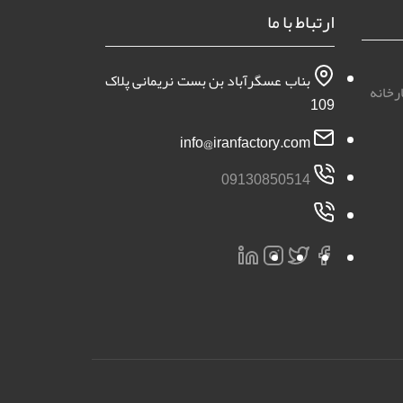
ارتباط با ما
بناب عسگرآباد بن بست نریمانی پلاک
رخانه
109
info@iranfactory.com
09130850514