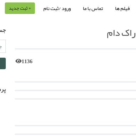
فیلم ها
تماس با ما
ورود /ثبت نام
+ ثبت جدید
راک دام
جس
1136
پرط