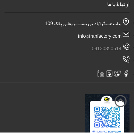
ارتباط با ما
بناب عسگرآباد بن بست نریمانی پلاک 109
info@iranfactory.com
09130850514