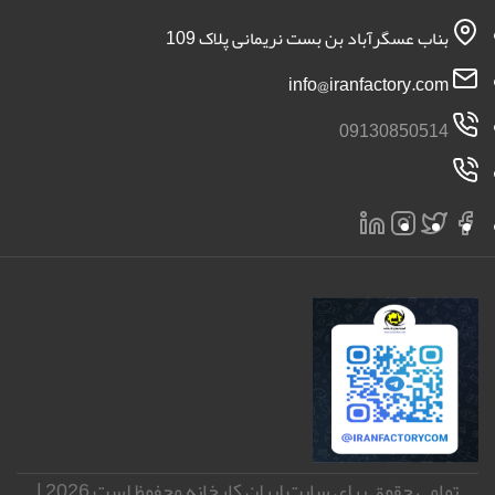
بناب عسگرآباد بن بست نریمانی پلاک 109
info@iranfactory.com
09130850514
تمامی حقوق برای سایت ایران کارخانه محفوظ است 2026 |