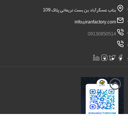
بناب عسگرآباد بن بست نریمانی پلاک 109
info@iranfactory.com
09130850514
تمامی حقوق برای سایت ایران کارخانه محفوظ است 2026 |