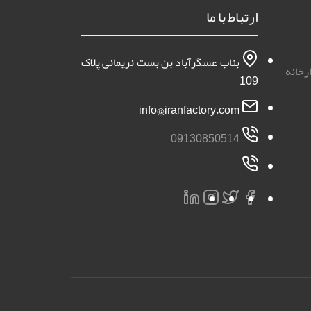
ارتباط با ما
بناب عسگرآباد بن بست نریمانی پلاک
رخانه
109
info@iranfactory.com
09130850514