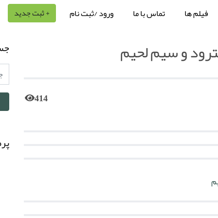
فیلم ها
تماس با ما
ورود /ثبت نام
+ ثبت جدید
ترود و سیم لحیم
جس
414
پرط
م