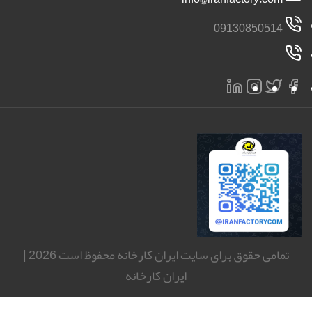
09130850514
تمامی حقوق برای سایت ایران کارخانه محفوظ است 2026 |
ایران کارخانه