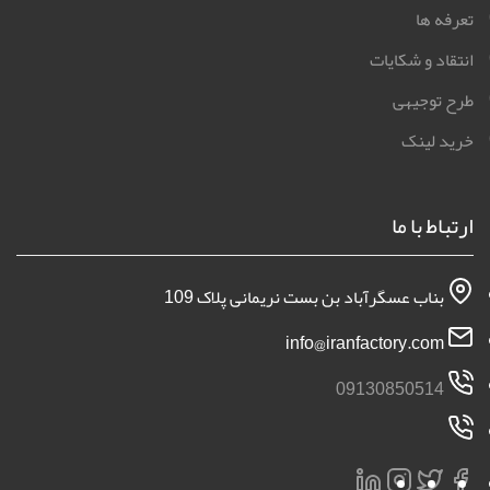
تعرفه ها
انتقاد و شکایات
طرح توجیهی
خرید لینک
ارتباط با ما
بناب عسگرآباد بن بست نریمانی پلاک 109
info@iranfactory.com
09130850514