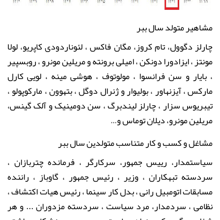
مشاهیر متولد سال ببر
چارلز دگوول، تام کروز، مگان فاکس ، لئوناردودی کاپریو،
لولا
مونتز ، ایزادورا دونکن ، امیلی برونته و مریلین مونرو ، روبسپیر
، بایار و سن فرانسوا ، مولوتوف ، هوشی مینه ، لویی کارل
مارکس ، آیزنهاور ، بولیوار و ژنرال دوگل ، بتهوون ، مارکوپولو ،
تیبریوس سزار ، چارلز لیندبرگ ، سن دومینیک و آلک گینس،
مریلین مونرو، دیلان توماس و
…
مشاغل و کسب و کار متناسب متولدین سال ببر
سیاستمدار، رییس جمهور، سرکارگر ، فرمانده چتربازان ،
سردسته تبهکاران ، وزیر ، رئیس جمهور ، گاوباز ، راننده
مسابقات اتومبیل رانی ، بدل کار سینما ، رئیس هیات اکتشاف ،
نظامی ، سردمدار، مرد سیاست ، سردسته مزدوران ... و هر