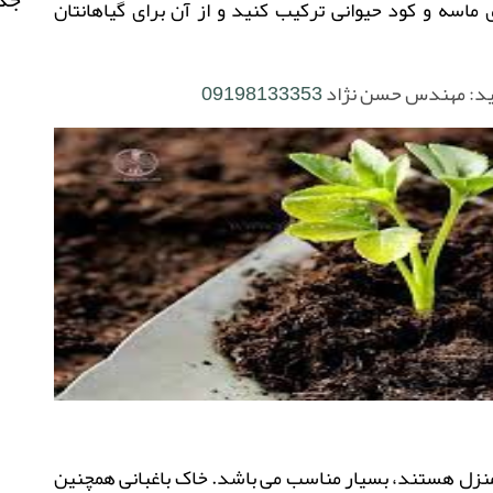
ی ماسه و کود حیوانی ترکیب کنید و از آن برای گیاهانتان
د: مهندس حسن نژاد
09198133353
از منزل هستند، بسیار مناسب می باشد. خاک باغبانی همچنین