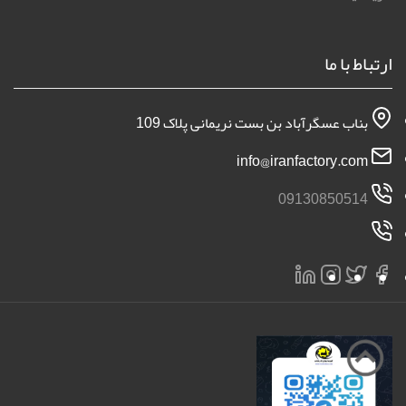
ارتباط با ما
بناب عسگرآباد بن بست نریمانی پلاک 109
info@iranfactory.com
09130850514