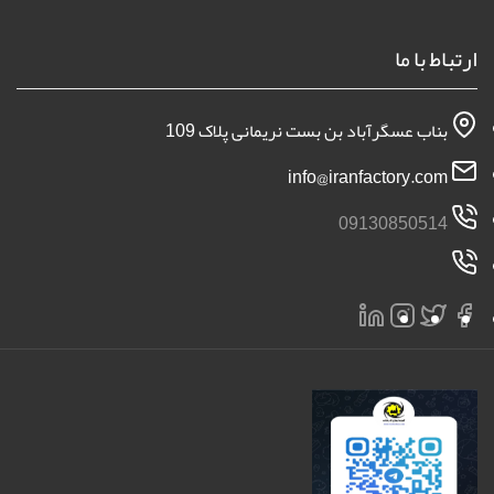
ارتباط با ما
بناب عسگرآباد بن بست نریمانی پلاک 109
info@iranfactory.com
09130850514