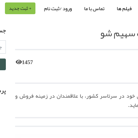
فیلم ها
تماس با ما
ورود /ثبت نام
+ ثبت جدید
 سهیم شو
جس
1457
پرط
د در سرتاسر کشور، با علاقمندان در زمینه فروش و
اید.