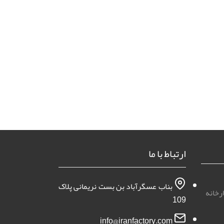
ارتباط با ما
بناب عسگرآباد بن بست نریمانی پلاک
رخانه
109
info@iranfactory.com