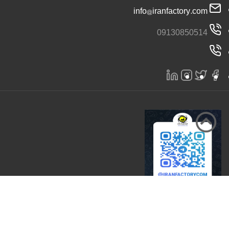
info@iranfactory.com
09130850514
تمامی حقوق برای سایت ایران کارخانه محفوظ است 2026 |
ایران کارخانه