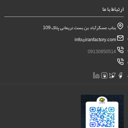
ارتباط با ما
بناب عسگرآباد بن بست نریمانی پلاک 109
info@iranfactory.com
09130850514