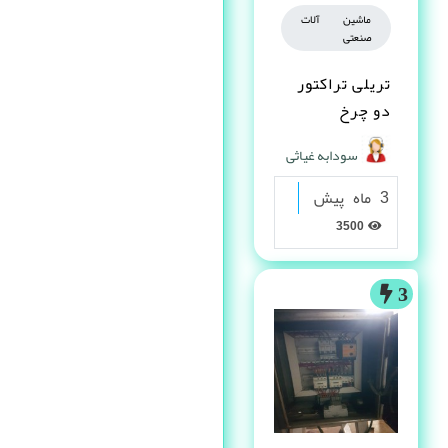
ماشین آلات
صنعتی
تریلی تراکتور
دو چرخ
سودابه غیاثی
3 ماه پیش
3500
3