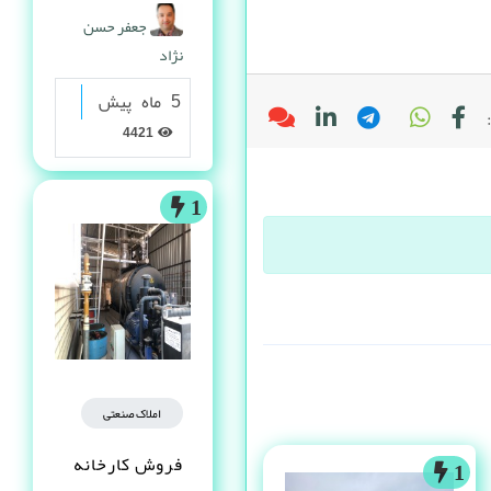
گرانولی
جعفر حسن
نژاد
5 ماه پیش
4421
1
املاک صنعتی
فروش کارخانه
1