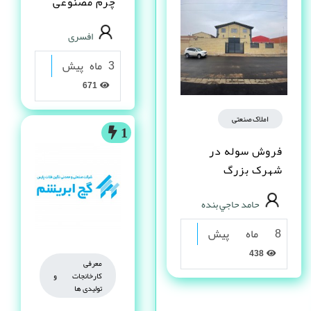
چرم مصنوعى
PVC در شیراز
افسری
3 ماه پیش
671
املاک صنعتی
1
فروش سوله در
شهرک بزرگ
اصفهان فاز یک
حامد حاجي بنده
8 ماه پیش
438
معرفی
کارخانجات و
تولیدی ها