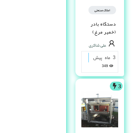
املاک صنعتی
دستگاه بادر
(خمیر مرغ)
علی شاکری
3 ماه پیش
349
3