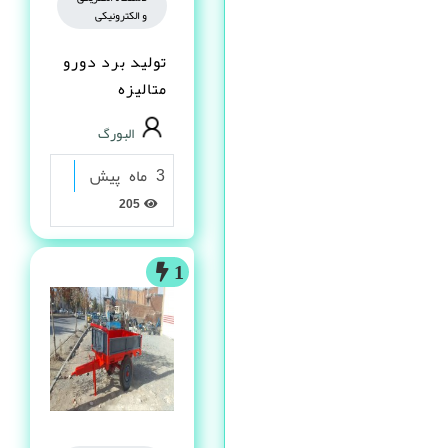
و الکترونیکی
تولید برد دورو
متالیزه
البورگ
3 ماه پیش
205
1