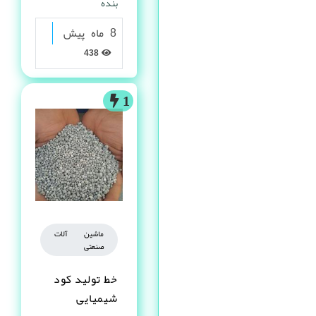
بنده
8 ماه پیش
438
1
ماشین آلات
صنعتی
خط تولید کود
شیمیایی