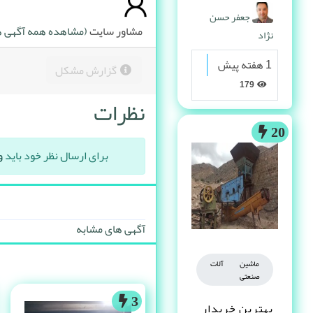
پیدا می کنه
جعفر حسن
مشاور سایت
(مشاهده همه آگهی ها
نژاد
1 هفته پیش
گزارش مشکل
179
نظرات
20
برای ارسال نظر خود باید
و
آگهی های مشابه
ماشین آلات
صنعتی
3
بهترین خریدار