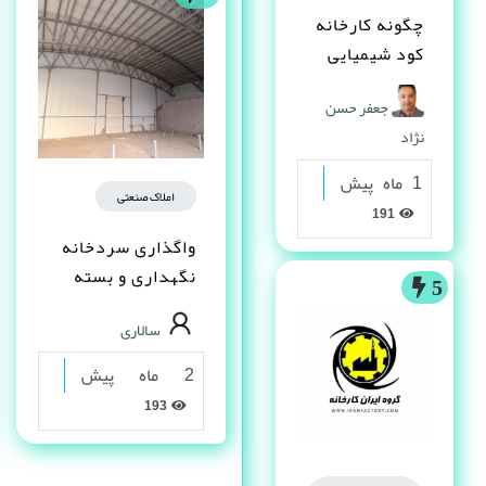
چگونه کارخانه
کود شیمیایی
تاسیس کنم ؟
جعفر حسن
نژاد
1 ماه پیش
املاک صنعتی
191
واگذاری سردخانه
نگهداری و بسته
5
بندی خرما و
سالاری
فراورده
2 ماه پیش
193