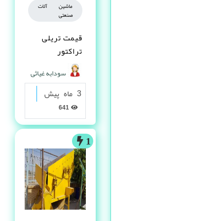
ماشین آلات
صنعتی
قیمت تریلی
تراکتور
سودابه غیاثی
3 ماه پیش
641
1