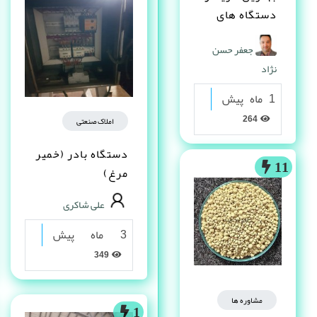
دستگاه های
دست دوم
جعفر حسن
صنعتی کیست ؟
نژاد
1 ماه پیش
264
املاک صنعتی
دستگاه بادر (خمیر
11
مرغ)
علی شاکری
3 ماه پیش
349
مشاوره ها
1