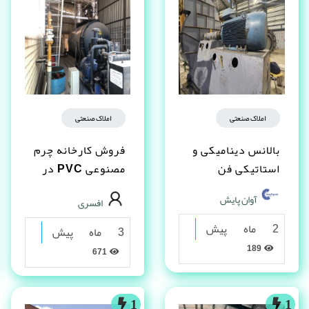
املاک صنعتی
املاک صنعتی
بالانس دینامیکی و
فروش کارخانه چرم
استاتیکی فن
مصنوعى PVC در
شیراز
آوان پایش
افسری
2 ماه پیش
3 ماه پیش
189
671
1
1