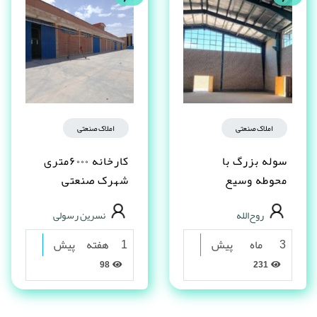
املاک صنعتی
املاک صنعتی
سوله بزرگ با
کارخانه ۶۰۰۰متری
محوطه وسیع
شهرک صنعتی
مناسب تولید و انبار
شکوهیه قم
روح‌الله
نسرین رسولی
– یاسوج
3 ماه پیش
1 هفته پیش
98
231