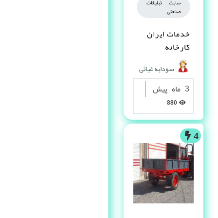
سایت تبلیغات
صنعتی
خدمات ایران
کارخانه
سودابه غیاثی
3 ماه پیش
880
4